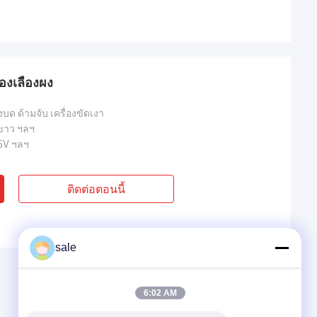
่องเลืองผง
องบด ด้ามจับ เครื่องขัดเงา
 ขาว ฯลฯ
5V ฯลฯ
ติดต่อตอนนี้
sale
6:02 AM