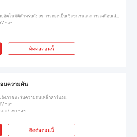
เครื่องบดเย็บแบบอัตโนมัติสําหรับถัง ss การถอดเย็บเชิงขนานและการเคลือบเส้นเย็บ
5V ฯลฯ
ติดต่อตอนนี้
์บอนความดัน
ข็บถังภาชนะรับความดันเหล็กคาร์บอน
5V ฯลฯ
 แดง / เทา ฯลฯ
ติดต่อตอนนี้