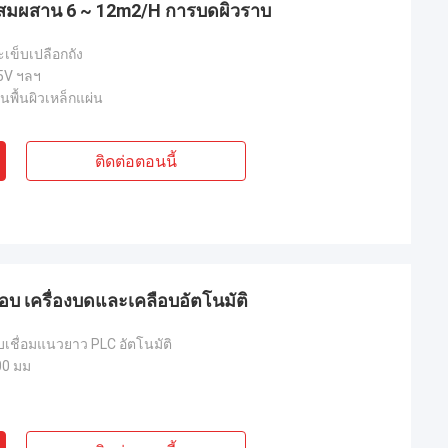
ผสมผสาน 6 ~ 12m2/H การบดผิวราบ
ะเข็บเปลือกถัง
5V ฯลฯ
นพื้นผิวเหล็กแผ่น
ติดต่อตอนนี้
บ เครื่องบดและเคลือบอัตโนมัติ
็บเชื่อมแนวยาว PLC อัตโนมัติ
00 มม