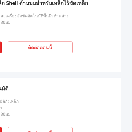
หล็ก Shell ด้านบนสําหรับเหล็กไร้ขัดเหล็ก
ละเครื่องขัดขัดอัตโนมัติพื้นผิวด้านล่าง
080มม
ติดต่อตอนนี้
มัติ
ัติถังเหล็ก
ทา
080มม