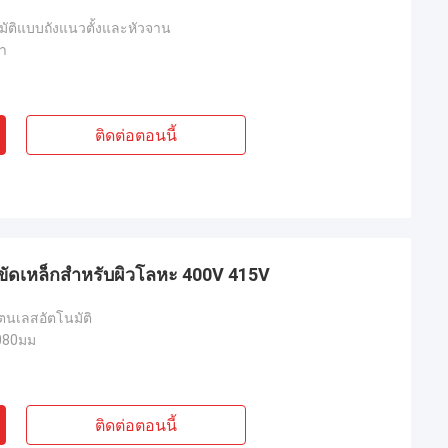
นมัติแบบถังแนวตั้งและหัวจาน
ทา
ติดต่อตอนนี้
้ขัดเหล็กสําหรับผิวโลหะ 400V 415V
แตนเลสอัตโนมัติ
080มม
ติดต่อตอนนี้