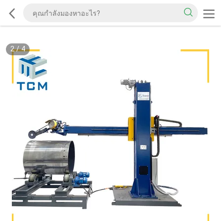
2
/
4