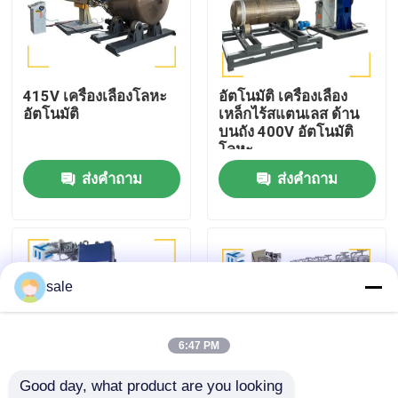
ทัวร์โรงงาน
415V เครื่องเลืองโลหะ
อัตโนมัติ เครื่องเลือง
การควบคุมคุณภาพ
อัตโนมัติ
เหล็กไร้สแตนเลส ด้าน
บนถัง 400V อัตโนมัติ
โลหะ
ติดต่อเรา
ส่งคำถาม
ส่งคำถาม
ข่าว
กรณี
sale
ขอใบเสนอราคา
6:47 PM
Good day, what product are you looking 
เครื่องเคลือบถัง