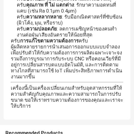
ครับ
คุณภาพ ที่ ไม่ แตกต่าง
: รักษาความอดทนที่
แคบ (เช่น Ra 0.1μm 0.4μm)
ครับ
ความหลากหลาย
: รับมือกณิตศาสตร์ที่ซับซ้อน
(ผิวโค้ง, มุม, หรือราบ)
ครับ
ความปลอดภัย
: ลดการเผชิญหน้าของคนทํา
งานต่อฝุ่น/เสียงอันตรายให้น้อยที่สุด
ครับ
การแก้ไขตามความต้องการ
ครับ
ผู้ผลิตหลายรายการนําเสนอการออกแบบแบบจําลอง
เพื่อปรับตัวให้กับความต้องการการผลิตเฉพาะเจาะจง
รวมถึงการบูรณาการกับระบบ CNC หรือคอนเวียร์ที่มี
อยู่การเปลี่ยนสารบดแบบอัตโนมัติ, และการติดตาม
ทางไกลที่สามารถใช้ IoT เพิ่มประสิทธิภาพการดําเนิน
งานมากขึ้น
เครื่องนี้เป็นเครื่องเปลี่ยนเกมสําหรับอุตสาหกรรมที่ให้
ความสําคัญกับคุณภาพและความสามารถในการปรับ
ขนาด ขอให้เราทราบความต้องการของคุณและเราจะ
ให้บริการ
Recommended Products