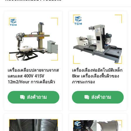
เครื่องเคลือบปลายจานจากส
เครื่องเลืองท่ออัตโนมัติเหล็ก
แตนเลส 400V 415V
8kw เครื่องเลืองพื้นผิวของ
12m2/Hour การเคลือบผิว
ภาชนะกรอง
บ้าน
ส่งคำถาม
ส่งคำถาม
สินค้า
เกี่ยวกับเรา