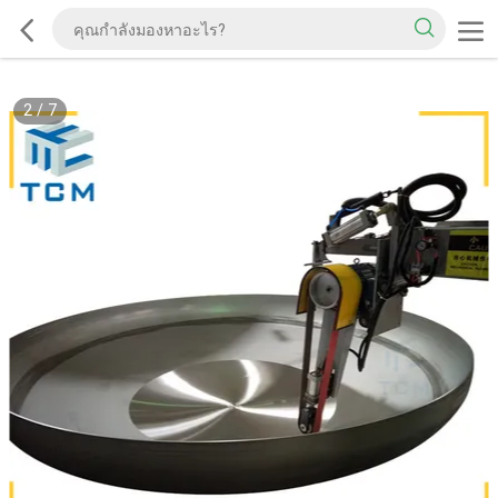
2
/
7