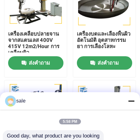
ทัวร์โรงงาน
เครื่องเคลือบปลายจาน
เครื่องบดและเลืองพื้นผิว
การควบคุมคุณภาพ
จากสแตนเลส 400V
อัตโนมัติ อุตสาหกรรม
415V 12m2/Hour การ
ยา การเลืองโลหะ
เคลือบผิว
ติดต่อเรา
ส่งคำถาม
ส่งคำถาม
ข่าว
กรณี
sale
ขอใบเสนอราคา
5:58 PM
Good day, what product are you looking 
เครื่องเคลือบถัง