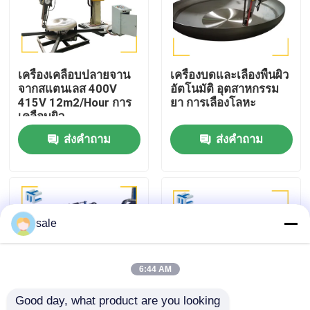
ทัวร์โรงงาน
เครื่องเคลือบปลายจาน
เครื่องบดและเลืองพื้นผิว
การควบคุมคุณภาพ
จากสแตนเลส 400V
อัตโนมัติ อุตสาหกรรม
415V 12m2/Hour การ
ยา การเลืองโลหะ
เคลือบผิว
ติดต่อเรา
ส่งคำถาม
ส่งคำถาม
ข่าว
กรณี
sale
ขอใบเสนอราคา
6:44 AM
Good day, what product are you looking 
เครื่องเคลือบถัง