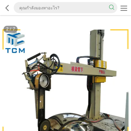
2
/
7