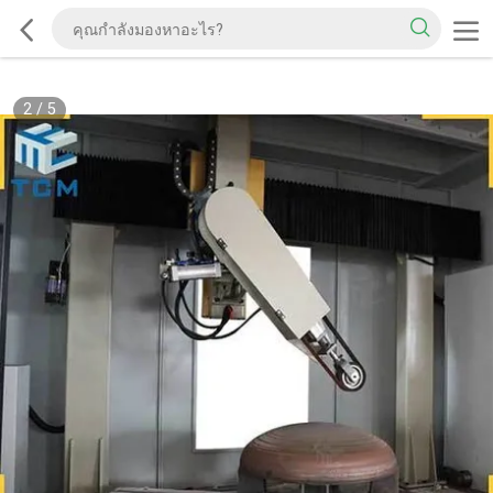
2
/
5