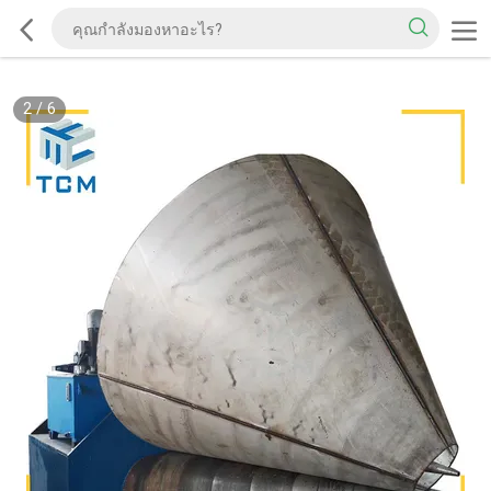
2
/
6