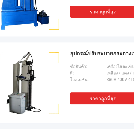
ราคาถูกที่สุด
อุปกรณ์ปรับระบายกระถางเ
ชื่อสินค้า:
เครื่องไสตะเข็
สี:
เหลือง / แดง /
โวลเตชั่น:
380V 400V 41
ราคาถูกที่สุด