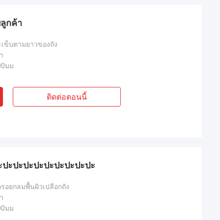
ลูกค้า
ตะเข็บตามยาวของถัง
ทา
00มม
ติดต่อตอนนี้
ปะปะปะปะปะปะปะปะปะปะ
อรอยกลมพื้นผิวเปลือกถัง
ทา
00มม