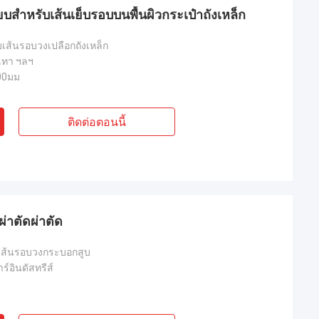
ยบสําหรับเส้นเย็บรอบบนพื้นผิวกระเป๋าถังเหล็ก
็บเส้นรอบวงเปลือกถังเหล็ก
 เทา ฯลฯ
00มม
ติดต่อตอนนี้
ผ่าตัดผ่าตัด
่อเส้นรอบวงกระบอกสูบ
์อินดัสทรีส์