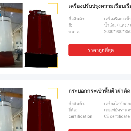
เครื่องปรับปรุงความเรียบเรี
ชื่อสินค้า:
เครื่องรีดตะเข
สี:
น้ำเงิน / แดง /
ขนาด:
2000*900*35
ราคาถูกที่สุด
กระบอกกระเป๋าพื้นผิวผ่าตัด
ชื่อสินค้า:
เครื่องไสข้อต
ยี่ห้อ:
เหอเฟย์ทรานคาร
certification:
CE certificate