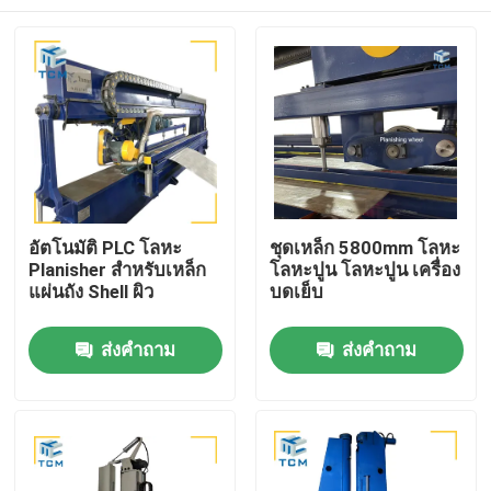
อัตโนมัติ PLC โลหะ
ชุดเหล็ก 5800mm โลหะ
Planisher สําหรับเหล็ก
โลหะปูน โลหะปูน เครื่อง
แผ่นถัง Shell ผิว
บดเย็บ
บ้าน
ส่งคำถาม
ส่งคำถาม
สินค้า
เกี่ยวกับเรา