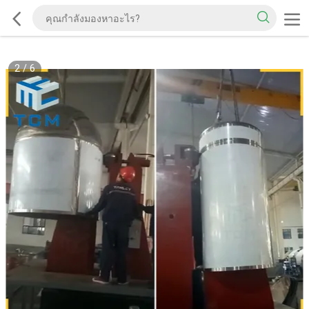
2
/
6