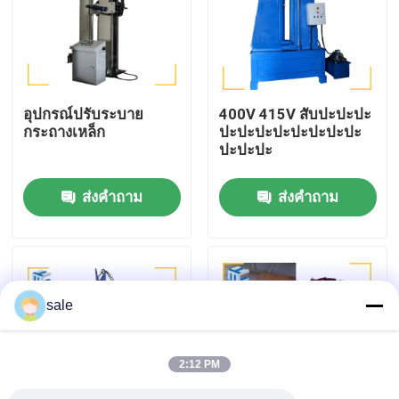
ทัวร์โรงงาน
การควบคุมคุณภาพ
อุปกรณ์ปรับระบาย
400V 415V สับปะปะปะ
กระถางเหล็ก
ปะปะปะปะปะปะปะปะ
ปะปะปะ
ติดต่อเรา
ส่งคำถาม
ส่งคำถาม
ข่าว
กรณี
sale
ขอใบเสนอราคา
2:12 PM
เครื่องเคลือบถัง