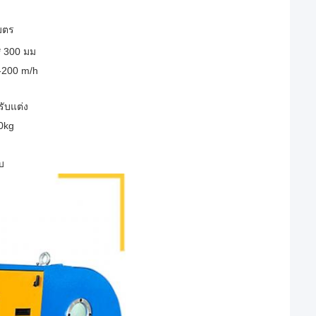
เมตร
* 300 มม
-200 m/h
ับแต่ง
0kg
บ