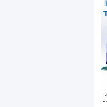
TCM
กา