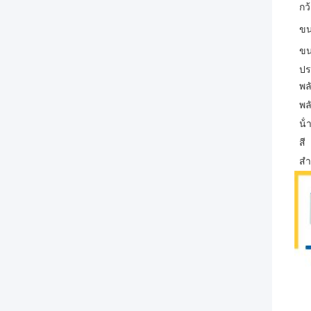
กว
ขน
ขน
ปร
พล
พล
น้
สี
สํ