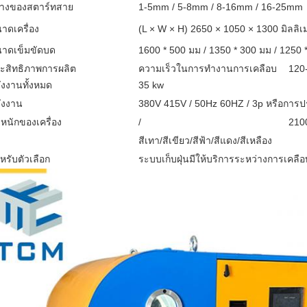
้างของสตาร์ทสาย
1-5mm / 5-8mm / 8-16mm / 16-25mm
าดเครื่อง
(L × W × H) 2650 × 1050 × 1300 มิลลิ
าดเข็มขัดบด
1600 * 500 มม / 1350 * 300 มม / 1250 
ะสิทธิภาพการผลิต
ความเร็วในการทํางานการเคลือบ
120
ังงานทั้งหมด
35 kw
ังงาน
380V 415V / 50Hz 60HZ / 3p หรือการปร
ําหนักของเครื่อง
/
210
สีเทา/สีเขียว/สีฟ้า/สีแดง/สีเหลือง
าหรับตัวเลือก
ระบบเก็บฝุ่นมีให้บริการระหว่างการเคลือ