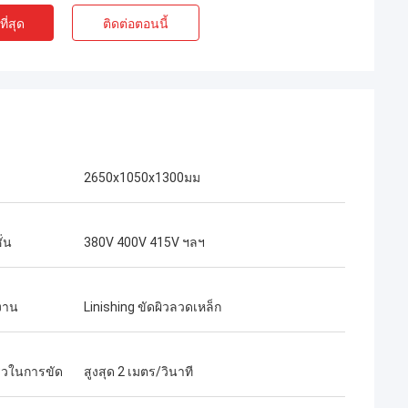
ี่สุด
ติดต่อตอนนี้
2650x1050x1300มม
่น
380V 400V 415V ฯลฯ
งาน
Linishing ขัดผิวลวดเหล็ก
็วในการขัด
สูงสุด 2 เมตร/วินาที