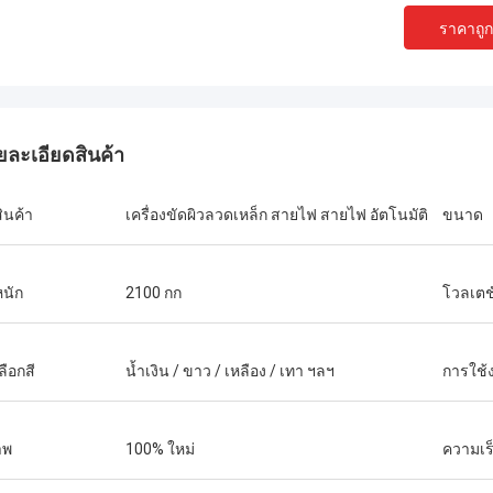
ราคาถูกท
ยละเอียดสินค้า
สินค้า
เครื่องขัดผิวลวดเหล็ก สายไฟ สายไฟ อัตโนมัติ
ขนาด
หนัก
2100 กก
โวลเตชั
ลือกสี
น้ำเงิน / ขาว / เหลือง / เทา ฯลฯ
การใช้
าพ
100% ใหม่
ความเร