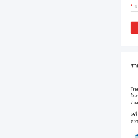
รา
Tra
ในก
ต้อ
เคร
ควา