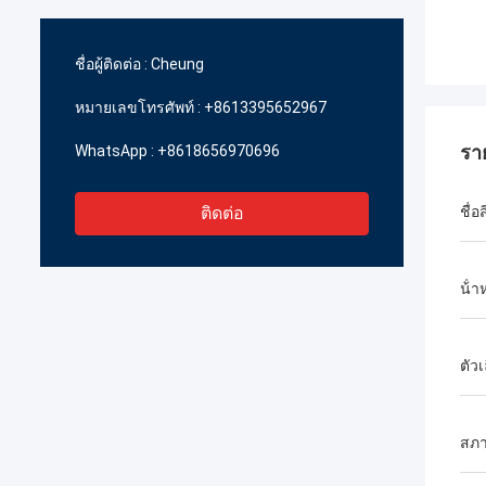
ชื่อผู้ติดต่อ :
Cheung
หมายเลขโทรศัพท์ :
+8613395652967
รา
WhatsApp :
+8618656970696
ติดต่อ
ชื่อ
น้ํา
ตัวเ
สภ