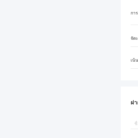
การ
จัด
เน้
ฝา