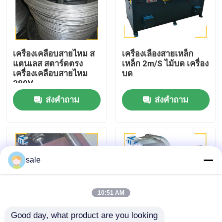
ทัวร์โรงงาน
เครื่องเคลือบสายไหม ส
เครื่องเลืองสายเหล็ก
การควบคุมคุณภาพ
แตนเลส สตาร์ดตรง
เหล็ก 2m/S ไม้บด เครื่อง
เครื่องเคลือบสายไหม
บด
380V
ติดต่อเรา
ส่งคำถาม
ส่งคำถาม
ข่าว
กรณี
sale
ขอใบเสนอราคา
10:51 AM
Good day, what product are you looking 
เครื่องเคลือบถัง