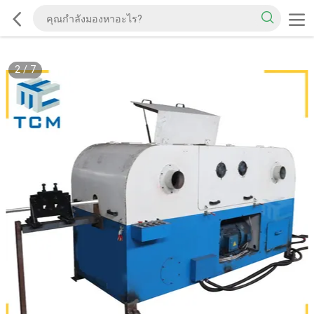
2
/
7