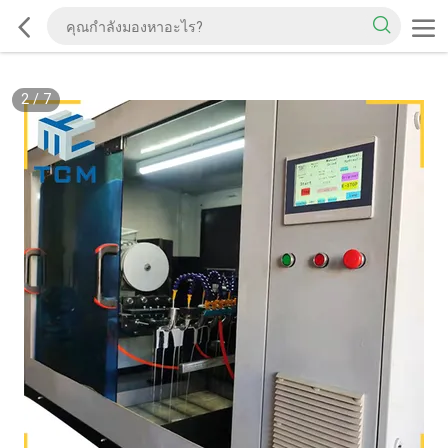
2
/
7