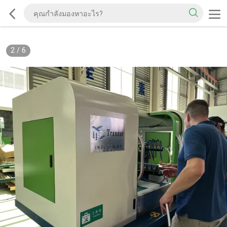
2
/
6